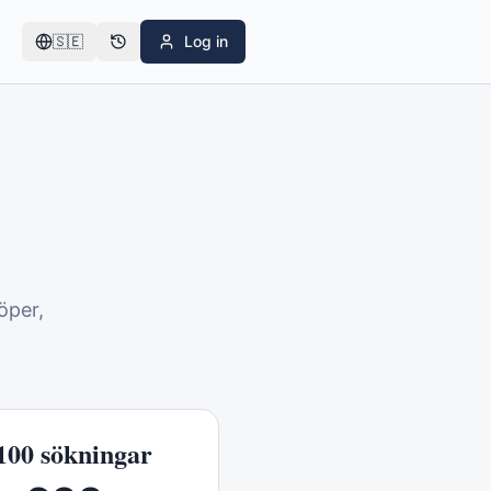
🇸🇪
Log in
öper,
100
sökningar