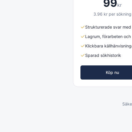
99
kr
3.96
kr per sökning
Strukturerade svar med 
Lagrum, förarbeten och 
Klickbara källhänvisning
Sparad sökhistorik
Köp nu
Säker