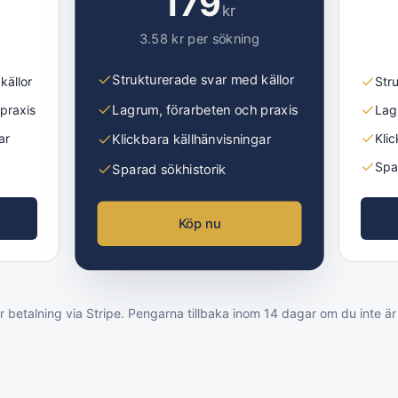
179
kr
3.58
kr per sökning
Strukturerade svar med källor
källor
Str
Lagrum, förarbeten och praxis
praxis
Lag
ar
Kli
Klickbara källhänvisningar
Spa
Sparad sökhistorik
Köp nu
 betalning via Stripe. Pengarna tillbaka inom 14 dagar om du inte är