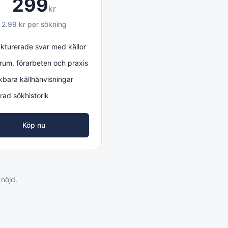
299
kr
2.99
kr per sökning
ukturerade svar med källor
rum, förarbeten och praxis
ckbara källhänvisningar
rad sökhistorik
Köp nu
 nöjd.