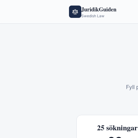
JuridikGuiden
Swedish Law
Fyll
25
sökningar